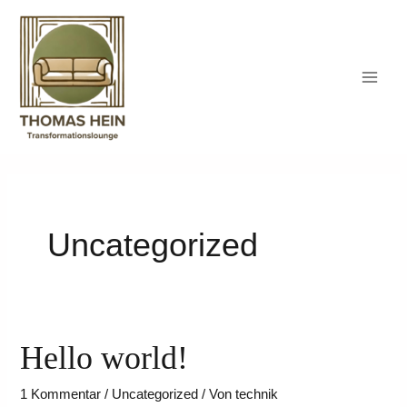
Zum
Inhalt
springen
Uncategorized
Hello world!
Hello
world!
1 Kommentar
/
Uncategorized
/ Von
technik